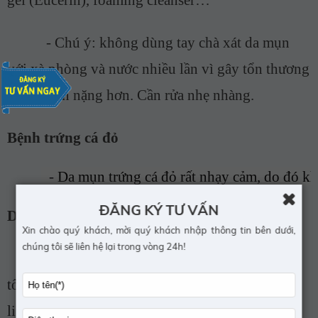
-
Chú ý: không dùng tay chà xát da mụn
với xà phòng và nước nhiều lần vì gây tổn thương
da và mụn nặng hơn. Cần rửa nhẹ nhàng.
Bệnh trứng cá đỏ
       -
Da mụn trứng cá đỏ rất nhạy cảm, do đó khô
ĐĂNG KÝ TƯ VẤN
Da lão hóa
Xin chào quý khách, mời quý khách nhập thông tin bên dưới,
chúng tôi sẽ liên hệ lại trong vòng 24h!
-
Vì những người này có bề mặt da đã bị
tổn thương, vì vậy các chất làm sạch không chứa
lipid có chứa chất giữ ẩm và chất làm mềm cũng