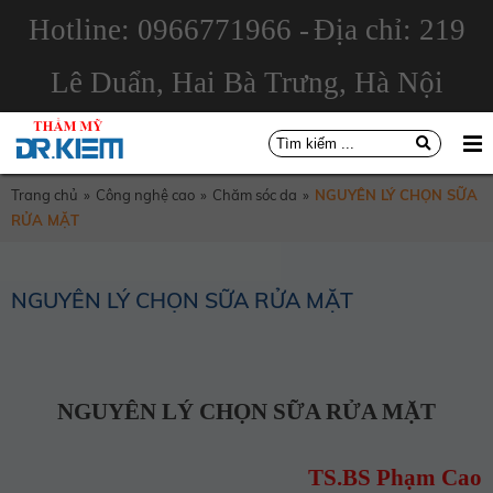
Hotline: 0966771966 -
Địa chỉ: 219
Lê Duẩn, Hai Bà Trưng, Hà Nội
Trang chủ
»
Công nghệ cao
»
Chăm sóc da
»
NGUYÊN LÝ CHỌN SỮA
RỬA MẶT
NGUYÊN LÝ CHỌN SỮA RỬA MẶT
NGUYÊN LÝ CHỌN SỮA RỬA MẶT
TS.BS Phạm Cao