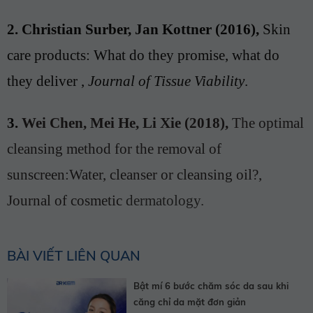
2.
Christian Surber, Jan Kottner (2016),
Skin
care products: What do they promise, what do
they deliver
,
Journal of Tissue Viability
.
3.
Wei Chen,
Mei He, Li Xie (2018),
The optimal
cleansing method for the removal of
sunscreen:Water, cleanser or cleansing oil?,
Journal of cosmetic
dermatology.
BÀI VIẾT LIÊN QUAN
Bật mí 6 bước chăm sóc da sau khi
căng chỉ da mặt đơn giản