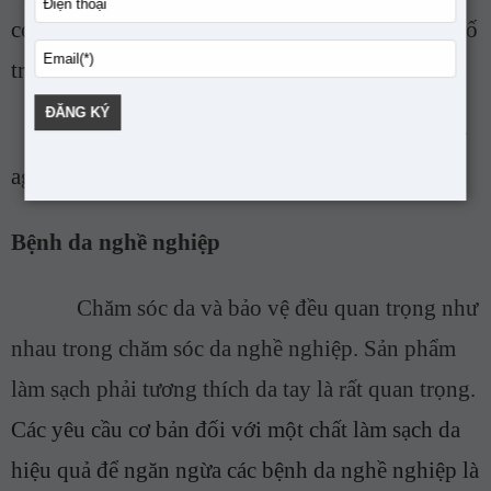
có thể giúp giảm mức độ nghiêm trọng của một số
triệu chứng liên quan đến da bị
lão hóa.
-
Các sản phẩm có thể sử dụng là: backbar
ageless total facial cleanser.
r
Bệnh da nghề nghiệp
Chăm sóc da và bảo vệ đều quan trọng như
nhau trong chăm sóc da nghề nghiệp. Sản phẩm
làm sạch phải tương thích da tay là rất quan trọng.
Các yêu cầu cơ bản đối với một chất làm sạch da
hiệu quả để ngăn ngừa các bệnh da nghề nghiệp là