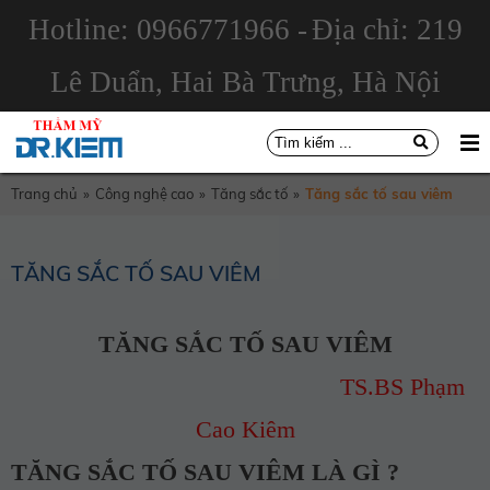
Hotline: 0966771966 -
Địa chỉ: 219
Lê Duẩn, Hai Bà Trưng, Hà Nội
Trang chủ
»
Công nghệ cao
»
Tăng sắc tố
»
Tăng sắc tố sau viêm
TĂNG SẮC TỐ SAU VIÊM
TĂNG SẮC TỐ SAU VIÊM
TS.BS Phạm
Cao Kiêm
TĂNG SẮC TỐ SAU VIÊM LÀ GÌ ?