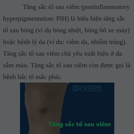
Tăng s
ắc tố sau viêm
(postinflammatory
hyperpigmentation: PIH) là biểu hiện tăng
sắc
tố sau
bỏng
(ví dụ bỏng nhiệt
, bỏng bô xe máy
)
hoặc
bệnh lý
da (ví dụ: viêm da, nhiễm trùng).
Tăng sắc tố sau viêm
chủ yếu
xuất hiện
ở da
sẫm màu. Tăng sắc tố sau viêm còn được gọi là
bệnh hắc tố mắc phải.