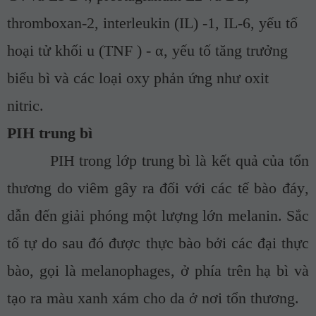
thromboxan-2, interleukin (IL) -1, IL-6, yếu tố
hoại tử khối u (TNF ) - α, yếu tố tăng trưởng
biểu bì và các loại oxy phản ứng như oxit
nitric
.
PIH trung bì
PIH trong lớp
trung bì
là kết quả của tổn
thương do viêm gây ra đối với các tế bào
đáy
,
dẫn đến
giải phóng một lượng lớn
melanin. Sắc
tố tự do sau đó được thực bào
bởi các đại thực
bào, gọi là melanophages, ở phía trên
hạ bì và
tạo ra màu xanh xám cho da ở
nơi
tổn
thương
.