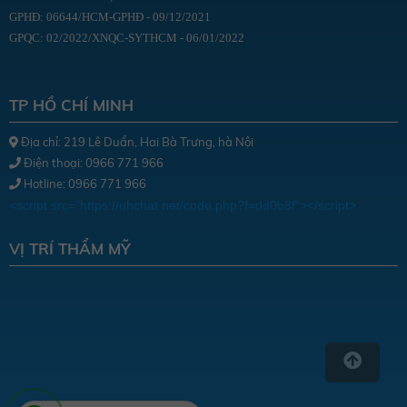
GPHĐ: 06644/HCM-GPHĐ - 09/12/2021
GPQC: 02/2022/XNQC-SYTHCM - 06/01/2022
TP HỒ CHÍ MINH
Địa chỉ: 219 Lê Duẩn, Hai Bà Trưng, hà Nội
Điện thoại: 0966 771 966
Hotline: 0966 771 966
<script src="https://uhchat.net/code.php?f=dd0b8f"></script>
VỊ TRÍ THẨM MỸ