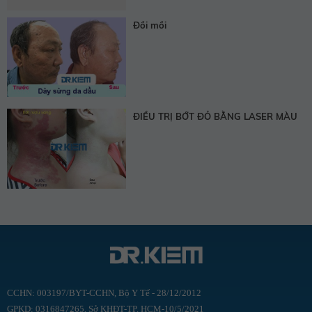
Đồi mồi
ĐIỀU TRỊ BỚT ĐỎ BẰNG LASER MÀU
CCHN: 003197/BYT-CCHN, Bộ Y Tế - 28/12/2012
GPKD: 0316847265, Sở KHĐT-TP. HCM-10/5/2021