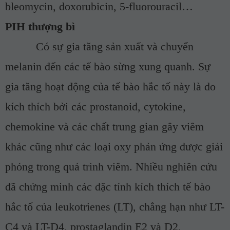
bleomycin, doxorubicin, 5-fluorouracil…
PIH thượng bì
C
ó sự gia tăng sản xuất và chuyển
melanin đến các tế bào sừng xung quanh.
S
ự
gia tăng hoạt động của tế bào hắc tố này
là do
kích thích bởi các prostanoid, cytokine,
chemokine và các chất trung gian gây viêm
khác cũng như các loại oxy phản ứng được giải
phóng trong quá trình viêm. Nhiều nghiên cứu
đã chứng minh các đặc tính kích thích tế bào
hắc tố của leukotrienes (LT), chẳng hạn như LT-
C4 và LT-D4, prostaglandin E2 và D2,