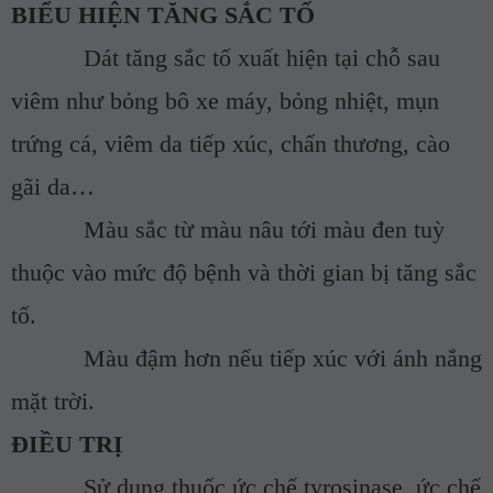
BIỂU HIỆN TĂNG SẮC TỐ
­
Dát tăng sắc tố xuất hiện tại chỗ sau
viêm như bỏng bô xe máy, bỏng nhiệt, mụn
trứng cá, viêm da tiếp xúc, chấn thương, cào
gãi da…
­
Màu sắc từ màu nâu tới màu đen tuỳ
thuộc vào mức độ bệnh và thời gian bị tăng sắc
tố.
­
Màu đậm hơn nếu tiếp xúc với ánh nắng
mặt trời.
ĐIỀU TRỊ
­
Sử dụng thuốc ức chế tyrosinase, ức chế