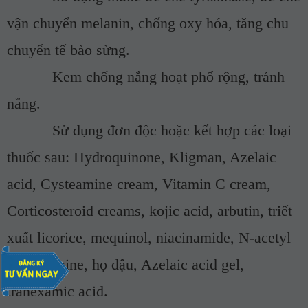
vận chuyển melanin, chống oxy hóa, tăng chu
chuyển tế bào sừng.
­
Kem chống nắng hoạt phổ rộng, tránh
nắng.
­
Sử dụng đơn độc hoặc kết hợp các loại
thuốc sau:
Hydroquinone
, Kligman,
Azelaic
acid
,
Cysteamine cream
,
Vitamin C
cream,
Corticosteroid creams
, kojic acid, arbutin, triết
xuất licorice, mequinol, niacinamide, N-acetyl
glucosamine, họ đậu, Azelaic acid gel,
tranexamic acid.