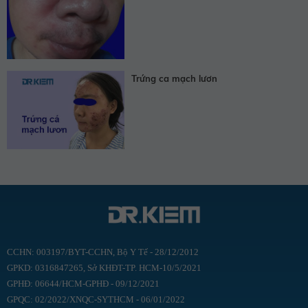
Trứng ca mạch lươn
CCHN: 003197/BYT-CCHN, Bộ Y Tế - 28/12/2012
GPKD: 0316847265, Sở KHĐT-TP. HCM-10/5/2021
GPHĐ: 06644/HCM-GPHĐ - 09/12/2021
GPQC: 02/2022/XNQC-SYTHCM - 06/01/2022