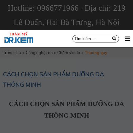
Hotline: 0966771966 -
Địa chỉ: 219
Lê Duẩn, Hai Bà Trưng, Hà Nội
Trang chủ
»
Công nghệ cao
»
Chăm sóc da
»
Thường quy
CÁCH CHỌN SẢN PHẨM DƯỠNG DA
THÔNG MINH
CÁCH CHỌN SẢN PHẨM DƯỠNG DA
THÔNG MINH