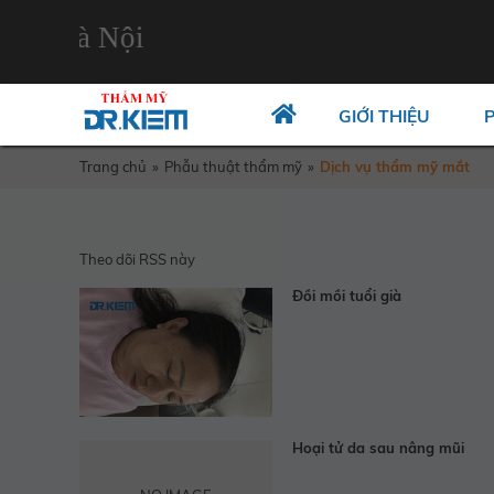
, Hà Nội
GIỚI THIỆU
Trang chủ
»
Phẫu thuật thẩm mỹ
»
Dịch vụ thẩm mỹ mắt
Theo dõi RSS này
Đồi mồi tuổi già
Hoại tử da sau nâng mũi