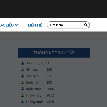
DA LIỄU
LIÊN HỆ
THỐNG KÊ TRUY CẬP
Đang truy cập
68
Hôm nay
229
Hôm qua
335
Tuần này
229
Tuần trước
2886
Tháng này
3812
Tháng trước
14791