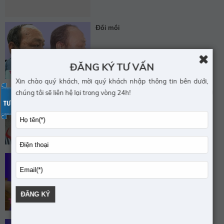
Đồi mồi
ĐĂNG KÝ TƯ VẤN
Xin chào quý khách, mời quý khách nhập thông tin bên dưới,
chúng tôi sẽ liên hệ lại trong vòng 24h!
ĐIỀU TRỊ BỚT ĐỎ BẰNG LASER MÀU
TĂNG SẮC TỐ SAU VIÊM