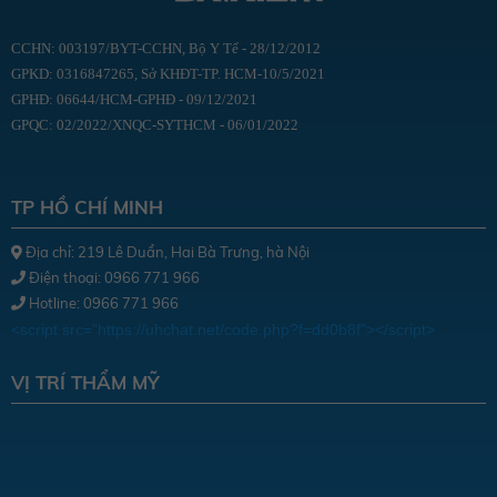
CCHN: 003197/BYT-CCHN, Bộ Y Tế - 28/12/2012
GPKD: 0316847265, Sở KHĐT-TP. HCM-10/5/2021
GPHĐ: 06644/HCM-GPHĐ - 09/12/2021
GPQC: 02/2022/XNQC-SYTHCM - 06/01/2022
TP HỒ CHÍ MINH
Địa chỉ: 219 Lê Duẩn, Hai Bà Trưng, hà Nội
Điện thoại: 0966 771 966
Hotline: 0966 771 966
<script src="https://uhchat.net/code.php?f=dd0b8f"></script>
VỊ TRÍ THẨM MỸ