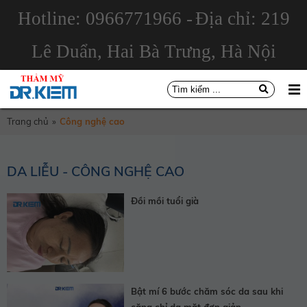
Hotline: 0966771966 -
Địa chỉ: 219
Lê Duẩn, Hai Bà Trưng, Hà Nội
Trang chủ
»
Công nghệ cao
DA LIỄU - CÔNG NGHỆ CAO
Đồi mồi tuổi già
Bật mí 6 bước chăm sóc da sau khi
căng chỉ da mặt đơn giản