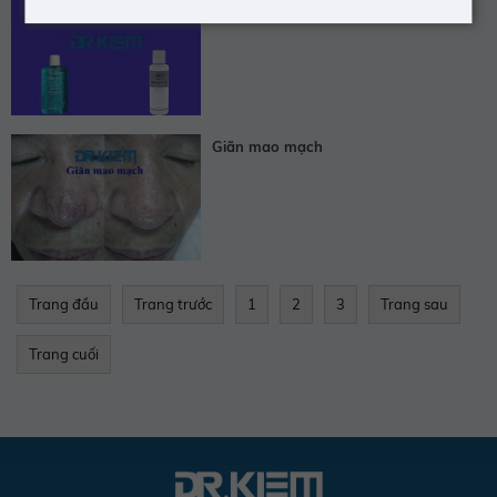
NGUYÊN LÝ CHỌN SỮA RỬA MẶT
Giãn mao mạch
Trang đầu
Trang trước
1
2
3
Trang sau
Trang cuối