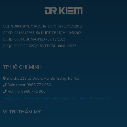
CCHN: 003197/BYT-CCHN, Bộ Y Tế - 28/12/2012
GPKD: 0316847265, Sở KHĐT-TP. HCM-10/5/2021
GPHĐ: 06644/HCM-GPHĐ - 09/12/2021
GPQC: 02/2022/XNQC-SYTHCM - 06/01/2022
TP HỒ CHÍ MINH
Địa chỉ: 219 Lê Duẩn, Hai Bà Trưng, hà Nội
Điện thoại: 0966 771 966
Hotline: 0966 771 966
<script src="https://uhchat.net/code.php?f=dd0b8f"></script>
VỊ TRÍ THẨM MỸ