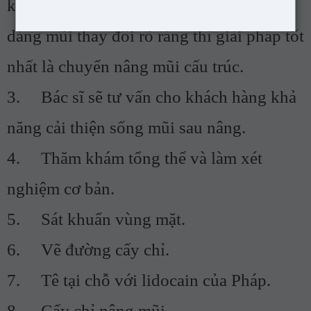
khách hàng mông muốn đầu mũi bay,
dáng mũi thay đổi rõ ràng thì giải pháp tốt
nhất là chuyển nâng mũi cấu trúc.
3. Bác sĩ sẽ tư vấn cho khách hàng khả
năng cải thiện sống mũi sau nâng.
4. Thăm khám tổng thể và làm xét
nghiệm cơ bản.
5. Sát khuẩn vùng mặt.
6. Vẽ đường cấy chỉ.
7. Tê tại chỗ với lidocain của Pháp.
8. Cấy chỉ nâng mũi.