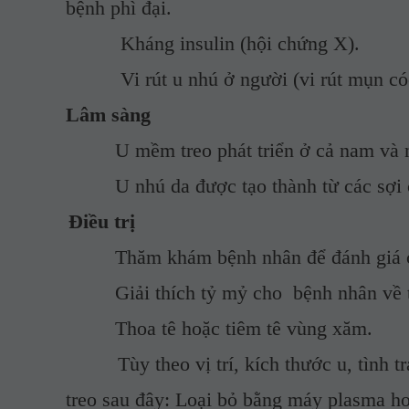
bệnh
phì đại.
Kháng insulin (hội chứng X).
Vi rút u nhú ở người (vi rút mụn
có
Lâm sàng
         U mềm treo
 phát triển ở cả nam và 
         U nhú
 da được tạo thành từ các sợ
Điều trị
         Thăm khám bệnh nhân để đánh giá c
         Giải thích tỷ mỷ cho  bệnh nhân về
         Thoa tê hoặc tiêm tê vùng xăm.
Tùy theo vị trí, kích thước u, tình tr
treo sau đây: Loại bỏ bằng máy plasma ho