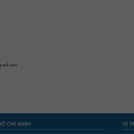
g mổ mini
HỒ CHÍ MINH
VỊ 