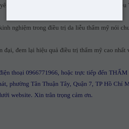
 là Trưởng khoa thẩm mỹ - Bệnh viện Da liễu 
ghiệm trong điều trị da liễu thẩm mỹ nói ch
i, đem lại hiệu quả điều trị thẩm mỹ cao nhất 
số điện thoại 0966771966, hoặc trực tiếp đến THẨ
át, phường Tân Thuận Tây, Quận 7, TP Hồ Chí M
dưới website. Xin trân trọng cảm ơn.