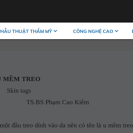
PHẪU THUẬT THẨM MỸ
CÔNG NGHỆ CAO
U MỀM TREO
Skin tags
hạm Cao Kiêm
 đầu treo dính vào da nên có tên là u mềm treo