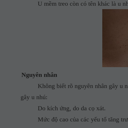
U mềm treo còn có tên khác là u nhú, p
Nguyên nhân
Không biết rõ nguyên nhân gây u n
gây u nhú
:
Do k
ích ứng
,
do da cọ xát
.
Mức độ cao của các yếu tố tăng trưởng,