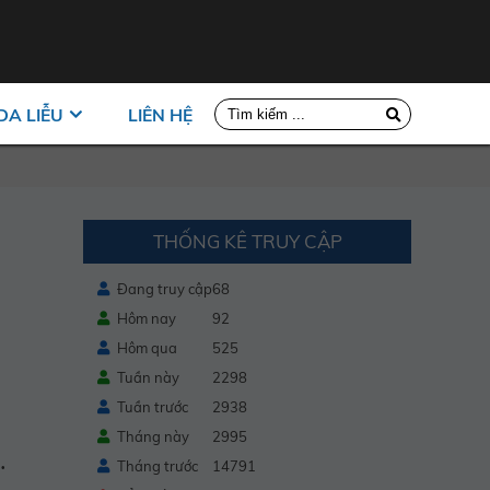
DA LIỄU
LIÊN HỆ
THỐNG KÊ TRUY CẬP
Đang truy cập
68
Hôm nay
92
Hôm qua
525
Tuần này
2298
Tuần trước
2938
Tháng này
2995
.
Tháng trước
14791