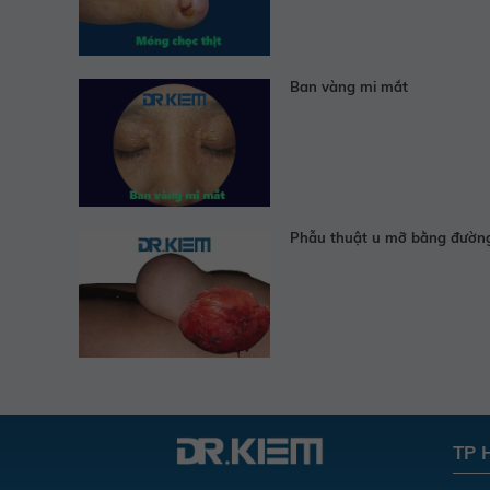
Ban vàng mi mắt
Phẫu thuật u mỡ bằng đườn
TP 