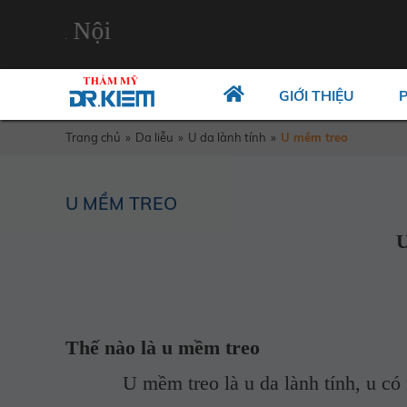
Hà Nội
GIỚI THIỆU
Trang chủ
»
Da liễu
»
U da lành tính
»
U mềm treo
U MỀM TREO
TS.BS P
Thế nào là u mềm treo
U mềm treo là u da lành tính, u có một