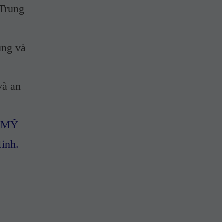
Trung
ung và
và an
M MỸ
inh.