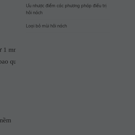
Ưu nhược điểm các phương pháp điều trị
hôi nách
Loại bỏ mùi hôi nách
ừ 1
mm 
- 
 5
cm. Chúng thường được thấy nhiều nhất
bao quanh bởi một lớp biểu bì dày lên hoặc mỏng 
 mềm