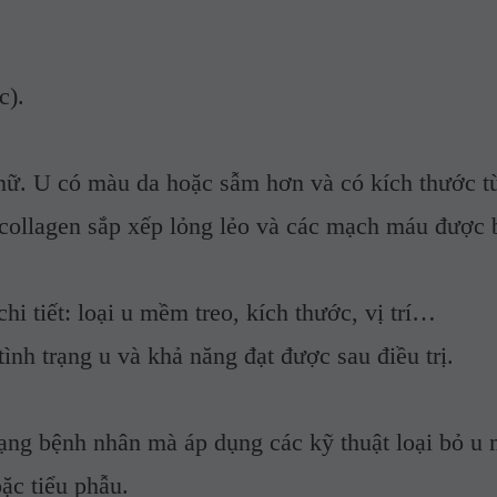
c
).
nữ. 
U
 có màu da hoặc sẫm hơn và có kích thước t
i collagen sắp xếp lỏng lẻo và các mạch máu được 
hi tiết: loại u mềm treo, kích thước, vị trí…
 tình trạng u và khả năng đạt được sau điều trị.
ạng bệnh nhân mà áp dụng các kỹ thuật loại bỏ u
ặc tiểu phẫu.