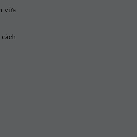
h vừa
 cách