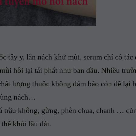
ây y, lăn nách khử mùi, serum chỉ có tác
mùi hôi lại tái phát như ban đầu. Nhiều trư
hất lượng thuốc không đảm bảo còn để lại 
 vùng nách…
rầu không, gừng, phèn chua, chanh … cũ
 thể khỏi lâu dài.