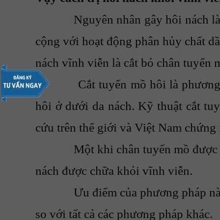
Nguyên nhân gây hôi nách là do t
cộng với hoạt động phân hủy chất dầu
nách vĩnh viễn là cắt bỏ chân tuyến m
Cắt tuyến mồ hôi là phương pháp
hôi ở dưới da nách. Kỹ thuật cắt tu
cứu trên thế giới và Việt Nam chứng 
Một khi chân tuyến mồ được loại 
nách được chữa khỏi vĩnh viễn.
Ưu điểm của phương pháp này chỉ 
so với tất cả các phương pháp khác.