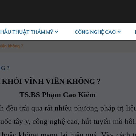
PHẪU THUẬT THẨM MỸ
CÔNG NGHỆ CAO
viễn không ?
G ?
 KHỎI VĨNH VIỄN KHÔNG ?
TS.BS Phạm Cao Kiêm
 trải qua rất nhiều phương pháp trị liệ
huốc tây y, công nghệ cao, hút tuyến mồ hô
 hoặc không mang lại hiệu quả. Vậy cách tr