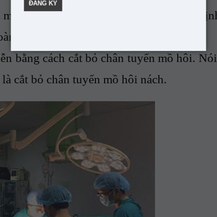
là cắt bỏ toàn bộ tuyến, băng ép cố địn
oàn đáng tin cậy.
ễn bằng cách cắt bỏ chân tuyến mồ hôi. Nói
 là cắt bỏ chân tuyến mồ hôi nách.