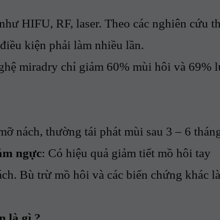
 HIFU, RF, laser. Theo các nghiên cứu th
điều kiện phải làm nhiều lần.
miradry chỉ giảm 60% mùi hôi và 69% l
mỡ nách, thường tái phát mùi sau 3 – 6 tháng
cảm ngực
: Có hiệu quả giảm tiết mồ hôi tay
ách. Bù trừ mồ hôi và các biến chứng khác l
 là gì ?