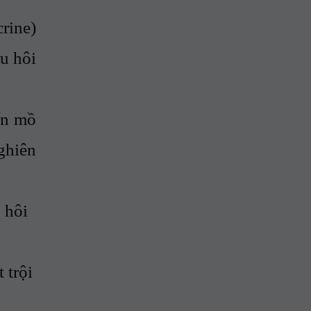
rine)
u hôi
ến mồ
ghiên
 hôi
 trội