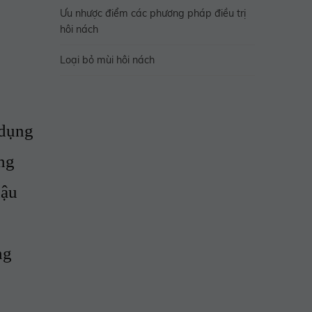
Ưu nhược điểm các phương pháp điều trị
hôi nách
Loại bỏ mùi hôi nách
 dụng
ờng
hậu
ng