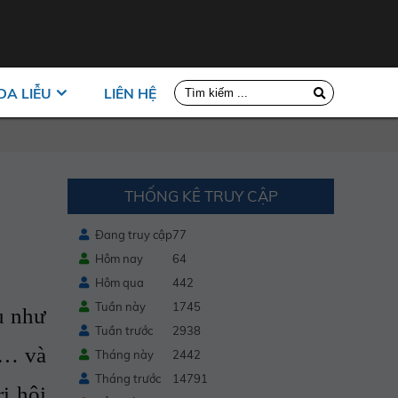
DA LIỄU
LIÊN HỆ
THỐNG KÊ TRUY CẬP
Đang truy cập
77
Hôm nay
64
Hôm qua
442
Tuần này
1745
u như
Tuần trước
2938
i… và
Tháng này
2442
Tháng trước
14791
ị hôi