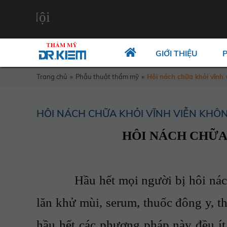
ội
GIỚI THIỆU
Trang chủ
»
Phẫu thuật thẩm mỹ
»
Hôi nách chữa khỏi vĩnh 
HÔI NÁCH CHỮA KHỎI VĨNH VIỄN KHÔN
HÔI NÁCH CHỮA
Hầu hết mọi người bị hôi nách đều
lăn khử mùi, serum, thuốc đông y, t
hầu hết các phương pháp này đều ít