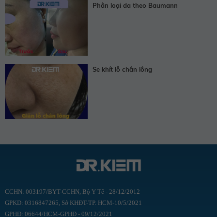
Phân loại da theo Baumann
Se khít lỗ chân lông
CCHN: 003197/BYT-CCHN, Bộ Y Tế - 28/12/2012
GPKD: 0316847265, Sở KHĐT-TP. HCM-10/5/2021
GPHĐ: 06644/HCM-GPHĐ - 09/12/2021