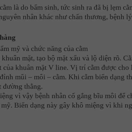
à do bẩm sinh, tức sinh ra đã bị lẹm cằ
 nguyên nhân khác như chấn thương, bệnh lý
 hàng
 mỹ và chức năng của cằm
n khuân mặt, tạo bộ mặt xấu và lộ diện rõ. Cằ
 của khuân mặt V line. Vị trí cằm được cho 
đỉnh mũi – môi – cằm. Khi cằm biến dạng th
t đường thẳng.
iệng vì vậy bệnh nhân cố gắng bĩu môi để c
 mỹ. Biến dạng này gây khô miệng vì khi n