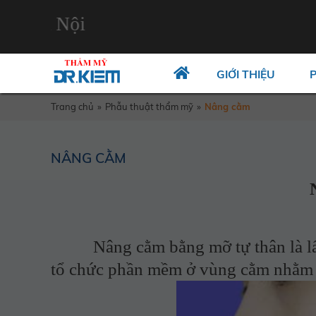
Hà Nội
GIỚI THIỆU
Trang chủ
»
Phẫu thuật thẩm mỹ
»
Nâng cằm
NÂNG CẰM
Nâng cằm bằng mỡ tự thân là lấy 
tổ chức phần mềm ở vùng cằm nhằm 