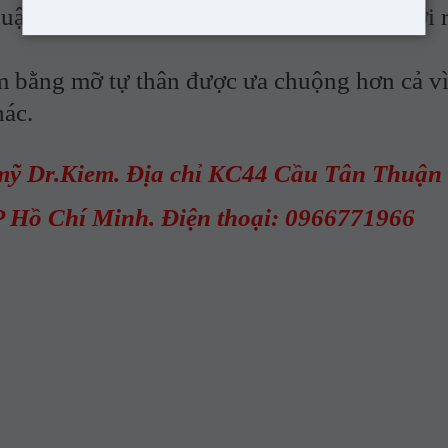
 để đẩy phần trước của xương hàm dưới 
bằng mỡ tự thân được ưa chuộng hơn cả vì
hác.
ỹ Dr.Kiem. Địa chỉ KC44 Cầu Tân Thuận 
 Hồ Chí Minh. Điện thoại: 0966771966