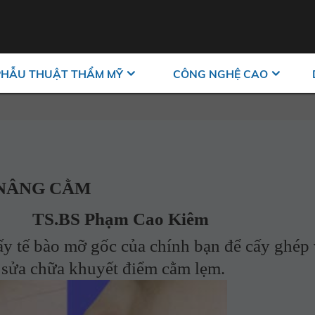
PHẪU THUẬT THẨM MỸ
CÔNG NGHỆ CAO
NÂNG CẰM
TS.BS Phạm Cao Kiêm
tế bào mỡ gốc của chính bạn để cấy ghép
sửa chữa khuyết điểm cằm lẹm.