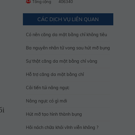
Tổng cộng
406340
CÁC DỊCH VỤ LIÊN QUAN
Có nên căng da mặt bằng chỉ không tiêu
Ba nguyên nhân tử vong sau hút mỡ bụng
Sự thật căng da mặt bằng chỉ vàng
Hỗ trợ căng da mặt bằng chỉ
Cải tiến túi nâng ngực
Nâng ngực có gì mới
ối
Hút mỡ tạo hình thành bụng
Hôi nách chữa khỏi vĩnh viễn không ?