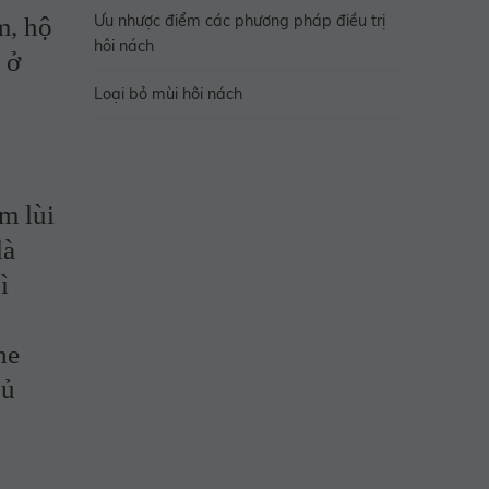
Ưu nhược điểm các phương pháp điều trị
m, hộ
hôi nách
 ở
Loại bỏ mùi hôi nách
m lùi
là
ì
he
gủ