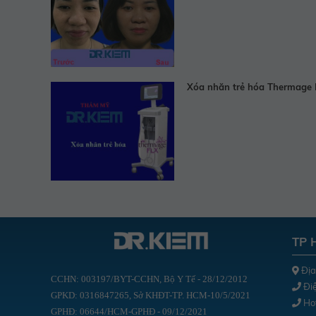
Xóa nhăn trẻ hóa Thermage 
TP 
Địa
CCHN: 003197/BYT-CCHN, Bộ Y Tế - 28/12/2012
Điệ
GPKD: 0316847265, Sở KHĐT-TP. HCM-10/5/2021
Hot
GPHĐ: 06644/HCM-GPHĐ - 09/12/2021