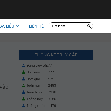
DA LIỄU
LIÊN HỆ
THỐNG KÊ TRUY CẬP
Đang truy cập
77
Hôm nay
277
Hôm qua
525
 vào
Tuần này
2483
Tuần trước
2938
Tháng này
3180
Tháng trước
14791