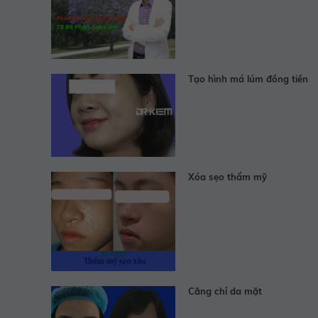
Tạo hình má lúm đồng tiền
Xóa sẹo thẩm mỹ
Căng chỉ da mặt