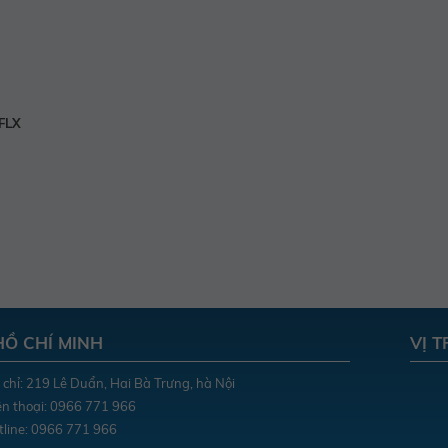
FLX
HỒ CHÍ MINH
VỊ 
 chỉ: 219 Lê Duẩn, Hai Bà Trưng, hà Nội
n thoại: 0966 771 966
line: 0966 771 966