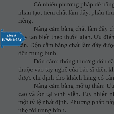
Có nhiều phương pháp để nâng cằm
nhan tạo, tiêm chất làm đầy, phẫu t
riêng.
Nâng cằm bằng chất làm đầy chỉ có
đầy tan biến theo thười gian. Ưu điểm
sẵn. Độn cằm bằng chất làm đầy đượ
đến trung bình.
Độn cằm: thông thường độn cằm
thuộc vào tay nghề của bác sĩ điêu 
được chỉ định cho khách hàng có cằm
Nâng cằm bằng mỡ tự thân: Ưu điể
cao và tồn tại vĩnh viễn. Tuy nhiên 
một tỷ lệ nhất định. Phương pháp n
nhẹ tới trung bình.