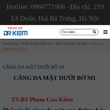
Hotline: 0966771966 -
Địa chỉ: 219
Lê Duẩn, Hai Bà Trưng, Hà Nội
Trang chủ
»
Phẫu thuật thẩm mỹ
»
Dịch vụ thẩm mỹ mắt
»
Căng da
mặt dưới bờ mi
CĂNG DA MẶT DƯỚI BỜ MI
CĂNG DA MẶT DƯỚI BỜ MI
TS.BS Phạm Cao Kiêm