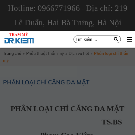
Hotline: 0966771966 -
Địa chỉ: 219
Lê Duẩn, Hai Bà Trưng, Hà Nội
Trang chủ
»
Phẫu thuật thẩm mỹ
»
Dịch vụ hót
»
Phân loại chỉ thẩm
mỹ
PHÂN LOẠI CHỈ CĂNG DA MẶT
PHÂN LOẠI CHỈ CĂNG DA MẶT
TS.BS