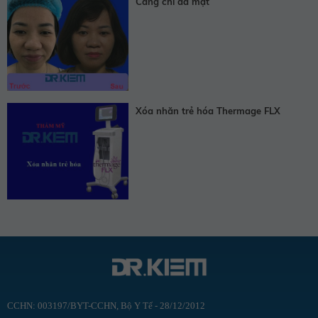
Căng chỉ da mặt
Xóa nhăn trẻ hóa Thermage FLX
CCHN: 003197/BYT-CCHN, Bộ Y Tế - 28/12/2012