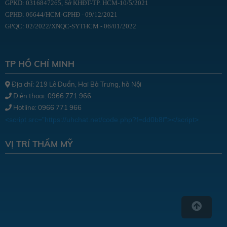
GPKD: 0316847265, Sở KHĐT-TP. HCM-10/5/2021
GPHĐ: 06644/HCM-GPHĐ - 09/12/2021
GPQC: 02/2022/XNQC-SYTHCM - 06/01/2022
TP HỒ CHÍ MINH
Địa chỉ: 219 Lê Duẩn, Hai Bà Trưng, hà Nội
Điện thoại: 0966 771 966
Hotline: 0966 771 966
<script src="https://uhchat.net/code.php?f=dd0b8f"></script>
VỊ TRÍ THẨM MỸ