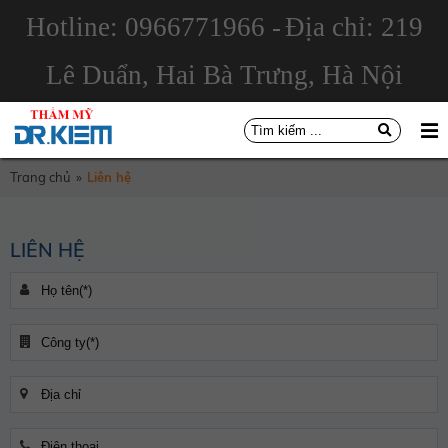
Hotline: 0966771966 -
Địa chỉ: 219
Lê Duẩn, Hai Bà Trưng, Hà Nội
Trang chủ
»
Liên hệ
LIÊN HỆ