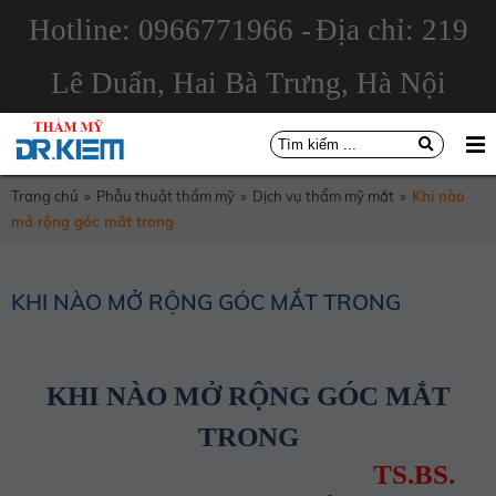
Hotline: 0966771966 -
Địa chỉ: 219
Lê Duẩn, Hai Bà Trưng, Hà Nội
Trang chủ
»
Phẫu thuật thẩm mỹ
»
Dịch vụ thẩm mỹ mắt
»
Khi nào
mở rộng góc mắt trong
KHI NÀO MỞ RỘNG GÓC MẮT TRONG
KHI NÀO MỞ RỘNG GÓC MẮT
TRONG
TS.BS.