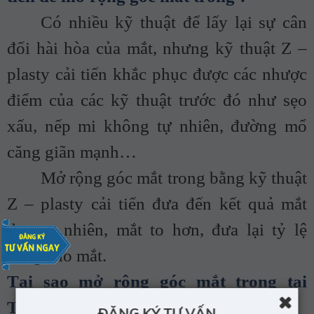
Có nhiều kỹ thuật để lấy lại sự cân
đối hài hòa của mắt, nhưng kỹ thuật Z –
plasty cải tiến khắc phục được các nhược
điểm của các kỹ thuật trước đó như sẹo
xấu, nếp mi không tự nhiên, đường mổ
căng giãn mạnh…
Mở rộng góc mắt trong bằng kỹ thuật
Z – plasty cải tiến đưa đến kết quả mắt
đẹp tự nhiên, mắt to hơn, đưa lại tỷ lệ
vàng cho mắt.
Tại sao mở rộng góc mắt trong tại
Thẩm mỹ Dr.Kiem
ĐĂNG KÝ TƯ VẤN