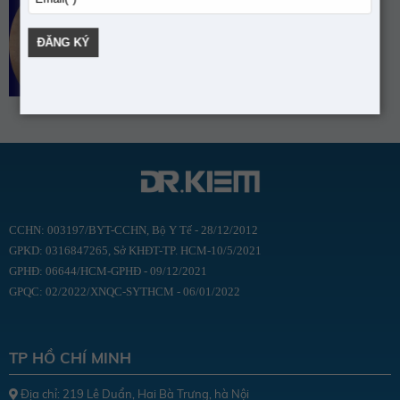
Se khít lỗ chân lông
CCHN: 003197/BYT-CCHN, Bộ Y Tế - 28/12/2012
GPKD: 0316847265, Sở KHĐT-TP. HCM-10/5/2021
GPHĐ: 06644/HCM-GPHĐ - 09/12/2021
GPQC: 02/2022/XNQC-SYTHCM - 06/01/2022
TP HỒ CHÍ MINH
Địa chỉ: 219 Lê Duẩn, Hai Bà Trưng, hà Nội