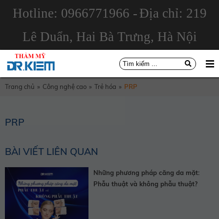
Hotline: 0966771966 -
Địa chỉ: 219
Lê Duẩn, Hai Bà Trưng, Hà Nội
Trang chủ
»
Công nghệ cao
»
Trẻ hóa
»
PRP
PRP
BÀI VIẾT LIÊN QUAN
Những phương pháp căng da mặt:
Phẫu thuật và không phẫu thuật?