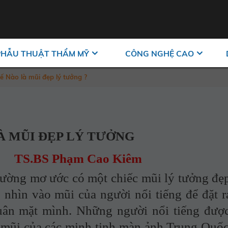
PHẪU THUẬT THẨM MỸ
CÔNG NGHỆ CAO
ế Nào là mũi đẹp lý tưởng ?
À MŨI ĐẸP LÝ TƯỞNG
TS.BS Phạm Cao Kiêm
g mơ ước có một chiếc mũi lý tưởng đẹ
 nhìn vào mũi của người nổi tiếng để đặt r
uân mặt mình. Những người nổi tiếng đượ
 mũi của các minh tinh màn ảnh Trung Quốc