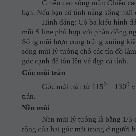
Chiều cao sống mũi: Chiều cao số
bạn. Nếu bạn cố tình nâng sống mũi 
Hình dáng: Có ba kiểu hình dáng 
mũi S line phù hợp với phần đông ng
Sống mũi lượn cong trũng xuống kiể
sống mũi lý tưởng chô các tín đồ là
góc cạnh để tôn lên vẻ đẹp cá tính.
Góc mũi trán
0
0
Góc mũi trán từ 115
– 130
v
trán.
Nền mũi
Nền mũi lý tưởng là bằng 1/5 chi
rộng của hai góc mắt trong ở người 