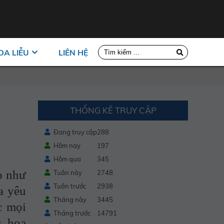
DA LIỄU
LIÊN HỆ
THỐNG KÊ TRUY CẬP
Đang truy cập
288
Hôm nay
197
Hôm qua
345
p như
Tuần này
2748
Tuần trước
2938
a yêu
Tháng này
3445
c mọi
Tháng trước
14791
, hoa