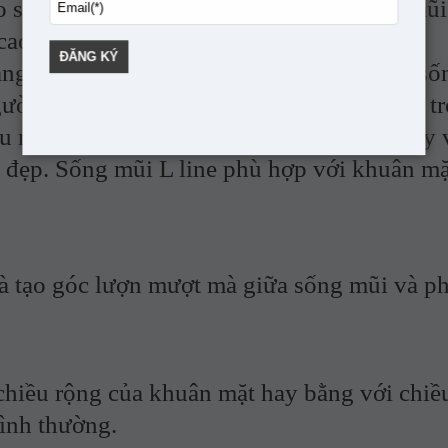
ng mũi phụ thuộc vào chất lượng da mũi
cao, da mũi dễ bóng đỏ, lộ sống mũi.
sống mũi được chấp nhận hiện nay là số
ười Việt Nam có khuân mặt trái xoan, mặt tr
u mũi Trung Hoa đang thịnh hành hiện nay v
m đẹp. Sống mũi L line phù hợp với khuân mặ
à tạo góc lượn mượt mà giữa sống mũi và p
ều rộng của khuân mặt hay bằng với chiề
bình thường.