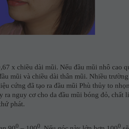
x chiều dài mũi. Nếu đầu mũi nhô cao qu
 đầu mũi và chiều dài thân mũi. Nhiều trườn
liệu cứng đã tạo ra đầu mũi Phù thủy to nhọ
 ra nguy cơ cho da đầu mũi bóng đỏ, chất l
thứ phát.
0
0
0
ạn 90
– 100
. Nếu góc này lớn hơn 100
sẽ