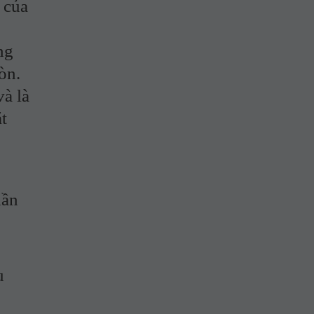
 của
ng
òn.
à là
t
hần
u