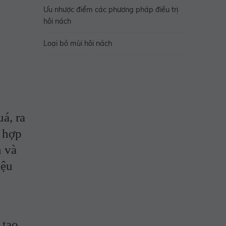
Ưu nhược điểm các phương pháp điều trị
hôi nách
Loại bỏ mùi hôi nách
á, ra
g hợp
n và
iệu
 tạo