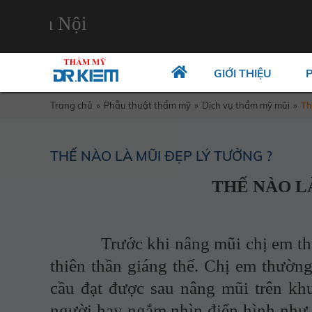
Hà Nội
GIỚI THIỆU
Trang chủ
»
Phẫu thuật thẩm mỹ
»
Dịch vụ thẩm mỹ mũi
»
Th
THẾ NÀO LÀ MŨI ĐẸP LÝ TƯỞNG ?
THẾ NÀO L
Trước khi nâng mũi chị em thườn
thiên thần giáng thế. Chị em thường
cầu đạt được sau nâng mũi trên kh
người hay ngắm nhìn điển hình như