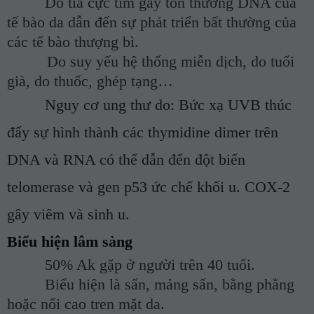
Do tia cực tím gây tổn thương DNA của
tế bào da dẫn đến sự phát triển bất thường của
các tế bào thượng bì.
Do suy yếu hệ thống miễn dịch, do tuổi
già, do thuốc, ghép tạng…
Nguy cơ ung thư do:
Bức xạ UVB thúc
đẩy sự hình thành các thymidine
dimer trên
DNA và RNA
có
thể dẫn đến đột biến
telomerase và
gen
p53
ức chế
khối u. COX-2
gây viêm và sinh u.
Biểu hiện lâm sàng
50% Ak gặp ở người trên 40 tuổi.
Biểu hiện là sẩn, mảng sẩn, bằng phẳng
hoặc nổi cao tren mặt da.