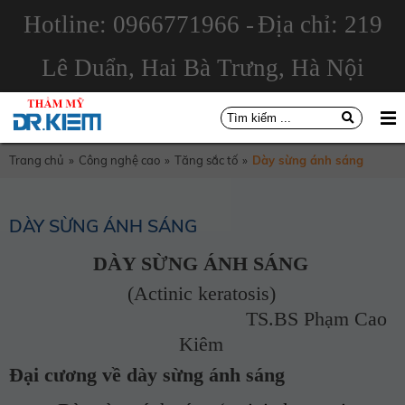
Hotline: 0966771966 -
Địa chỉ: 219
Lê Duẩn, Hai Bà Trưng, Hà Nội
Trang chủ
»
Công nghệ cao
»
Tăng sắc tố
»
Dày sừng ánh sáng
DÀY SỪNG ÁNH SÁNG
DÀY SỪNG ÁNH SÁNG
(Actinic keratosis)
TS.BS Phạm Cao
Kiêm
Đại cương về dày sừng ánh sáng