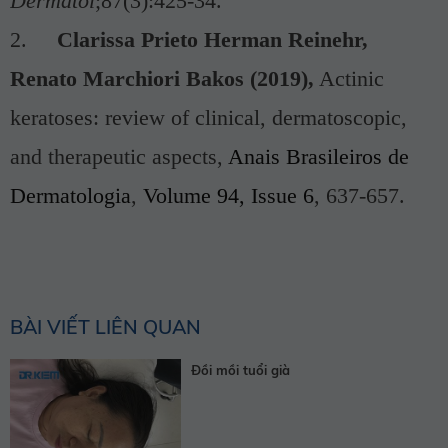
Dermatol
;87(3):425-34.
2.
Clarissa Prieto Herman Reinehr,
Renato Marchiori Bakos (2019),
Actinic
keratoses: review of clinical, dermatoscopic,
and therapeutic aspects,
Anais Brasileiros de
Dermatologia
,
Volume 94, Issue 6
, 637-657.
BÀI VIẾT LIÊN QUAN
Đồi mồi tuổi già