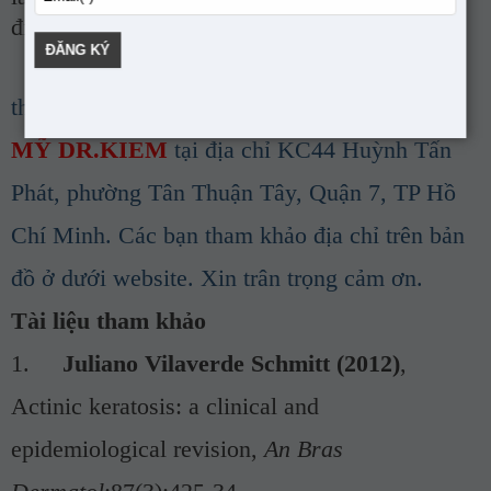
điều trị thẩm mỹ cao nhất và an toàn nhất.
Mọi thông tin chi tiết xin liên hệ số điện
thoại
0966771966
, hoặc trực tiếp đến
THẨM
MỸ DR.KIEM
tại địa chỉ KC44 Huỳnh Tấn
Phát, phường Tân Thuận Tây, Quận 7, TP Hồ
Chí Minh. Các bạn tham khảo địa chỉ trên bản
đồ ở dưới website. Xin trân trọng cảm ơn.
Tài liệu tham khảo
1.
Juliano Vilaverde Schmitt (2012)
,
Actinic keratosis: a clinical and
epidemiological revision,
An Bras