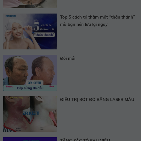
Top 5 cách trị thâm mắt “thần thánh”
mà bạn nên lưu lại ngay
Đồi mồi
ĐIỀU TRỊ BỚT ĐỎ BẰNG LASER MÀU
TĂNG SẮC TỐ SAU VIÊM