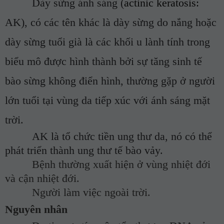
Dày sừng
ánh sáng
(
actinic keratosis:
AK),
có các tên khác là
dày sừng
do nắng
hoặc
dày sừng
tuổi già
là các khối u lành tính trong
biểu mô được hình thành bởi sự tăng sinh tế
bào sừng không điển hình,
thường gặp ở
người
lớn tuổi
tại vùng da tiếp xúc với ánh sáng mặt
trời.
AK là tổ chức tiền ung thư da, nó có thể
phát triển thành ung thư tế bào vảy.
Bệnh thường xuất hiện ở vùng nhiệt đới
và cận nhiệt đới.
Người làm việc ngoài trời.
Nguyên nhân