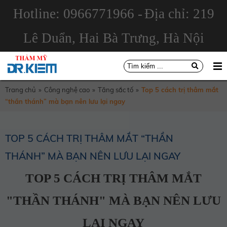
Hotline: 0966771966 -
Địa chỉ: 219
Lê Duẩn, Hai Bà Trưng, Hà Nội
Trang chủ
»
Công nghệ cao
»
Tăng sắc tố
»
Top 5 cách trị thâm mắt
“thần thánh” mà bạn nên lưu lại ngay
TOP 5 CÁCH TRỊ THÂM MẮT “THẦN
THÁNH” MÀ BẠN NÊN LƯU LẠI NGAY
TOP 5 CÁCH TRỊ THÂM MẮT
"THẦN THÁNH" MÀ BẠN NÊN LƯU
LẠI NGAY