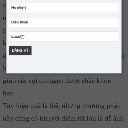
vì lớp Filler sẽ che mờ bớt lượng mạch
máu thâm đen ở dưới phần sau, bọng mắt
sẽ trắng sáng hơn. Ngoài ra, chất HA sau
khi được đưa vào trong cơ thể sẽ từ từ
được phân giải và tạo ra môi trường thuận
lợi cho quá trình để tăng sinh Collagen,
giúp các sợi collagen được chắc khỏe
hơn.
Tuy hiệu quả là thế, nhưng phương pháp
này cũng có khuyết điểm rất lớn là dễ ảnh