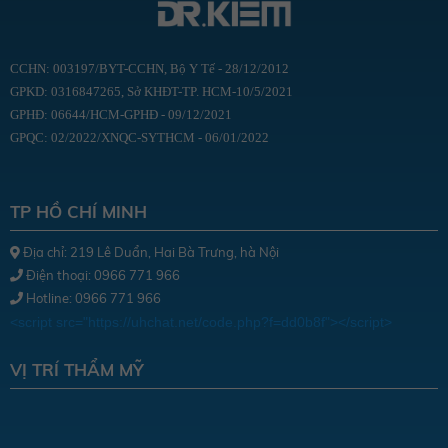
CCHN: 003197/BYT-CCHN, Bộ Y Tế - 28/12/2012
GPKD: 0316847265, Sở KHĐT-TP. HCM-10/5/2021
GPHĐ: 06644/HCM-GPHĐ - 09/12/2021
GPQC: 02/2022/XNQC-SYTHCM - 06/01/2022
TP HỒ CHÍ MINH
Địa chỉ: 219 Lê Duẩn, Hai Bà Trưng, hà Nội
Điện thoại: 0966 771 966
Hotline: 0966 771 966
<script src="https://uhchat.net/code.php?f=dd0b8f"></script>
VỊ TRÍ THẨM MỸ