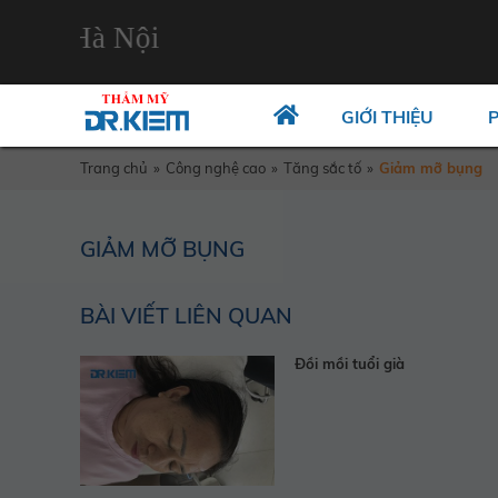
ưng, Hà Nội
GIỚI THIỆU
Trang chủ
»
Công nghệ cao
»
Tăng sắc tố
»
Giảm mỡ bụng
GIẢM MỠ BỤNG
BÀI VIẾT LIÊN QUAN
Đồi mồi tuổi già