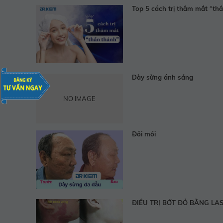
Top 5 cách trị thâm mắt “th
Dày sừng ánh sáng
NO IMAGE
Đồi mồi
ĐIỀU TRỊ BỚT ĐỎ BẰNG LA