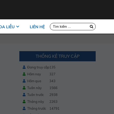
DA LIỄU
LIÊN HỆ
THỐNG KÊ TRUY CẬP
Đang truy cập
135
Hôm nay
327
Hôm qua
343
Tuần này
1566
Tuần trước
2938
Tháng này
2263
Tháng trước
14791